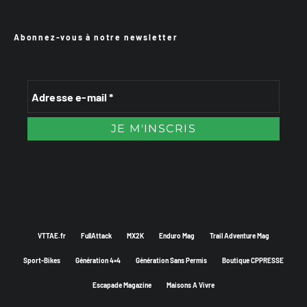
Abonnez-vous à notre newsletter
VTTAE.fr
FullAttack
MX2K
Enduro Mag
Trail Adventure Mag
Sport-Bikes
Génération 4×4
Génération Sans Permis
Boutique CPPRESSE
Escapade Magazine
Maisons A Vivre