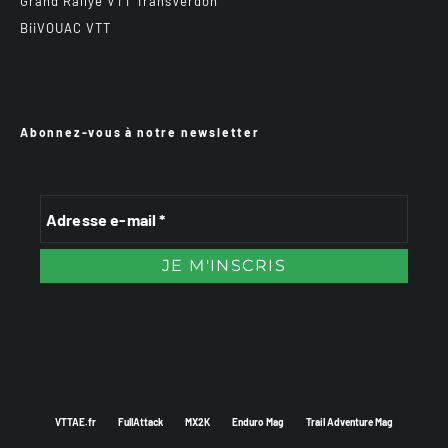
Grand Rallye VTT TransVerdon
BiiVOUAC VTT
Abonnez-vous à notre newsletter
VTTAE.fr
FullAttack
MX2K
Enduro Mag
Trail Adventure Mag