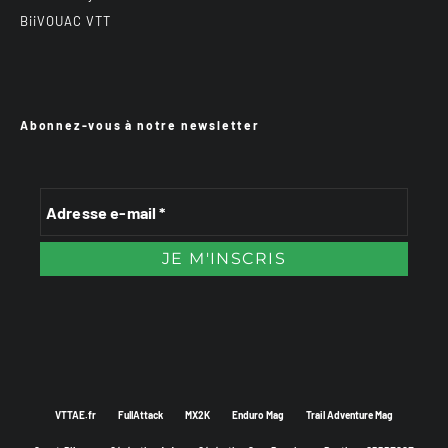
BiiVOUAC VTT
Abonnez-vous à notre newsletter
VTTAE.fr
FullAttack
MX2K
Enduro Mag
Trail Adventure Mag