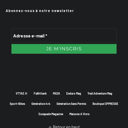
Abonnez-vous à notre newsletter
VTTAE.fr
FullAttack
MX2K
Enduro Mag
Trail Adventure Mag
Sport-Bikes
Génération 4×4
Génération Sans Permis
Boutique CPPRESSE
Escapade Magazine
Maisons A Vivre
Retour en haut