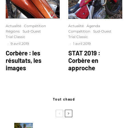
Actualité
Compétition
Actualité
Agenda
Régions
Sud-Ouest
Compétition
Sud-Ouest
Trial Classic
Trial Classic
·
9 avril 2019
·
1 avril 2019
Corbère : les
STAT 2019 :
résultats, les
Corbère en
images
approche
Tout chaud