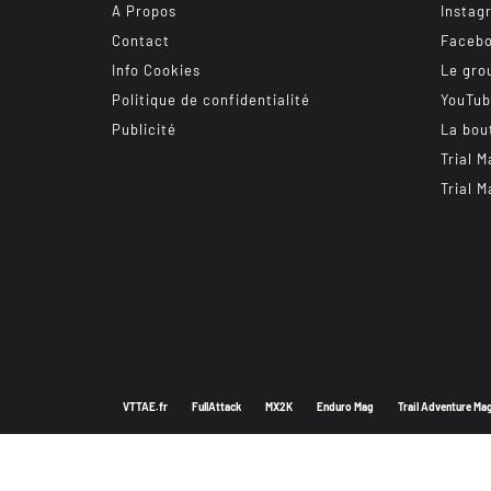
A Propos
Instag
Contact
Faceb
Info Cookies
Le gro
Politique de confidentialité
YouTu
Publicité
La bou
Trial M
Trial M
VTTAE.fr
FullAttack
MX2K
Enduro Mag
Trail Adventure Ma