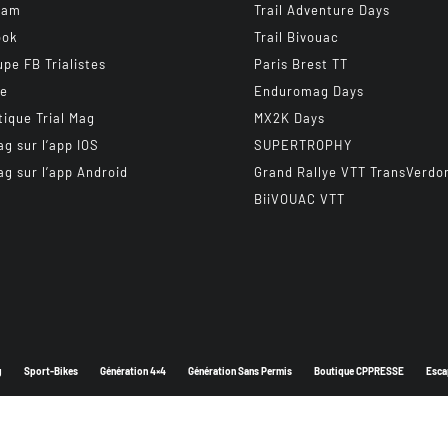
ram
Trail Adventure Days
ook
Trail Bivouac
upe FB Trialistes
Paris Brest TT
be
Enduromag Days
tique Trial Mag
MX2K Days
ag sur l’app IOS
SUPERTROPHY
ag sur l’app Android
Grand Rallye VTT TransVerdo
BiiVOUAC VTT
g
Sport-Bikes
Génération 4×4
Génération Sans Permis
Boutique CPPRESSE
Esca
Depuis 2003 - Un magazine du
Groupe CPPRESSE