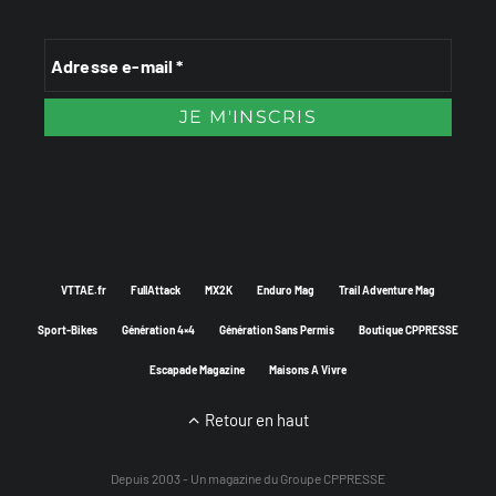
VTTAE.fr
FullAttack
MX2K
Enduro Mag
Trail Adventure Mag
Sport-Bikes
Génération 4×4
Génération Sans Permis
Boutique CPPRESSE
Escapade Magazine
Maisons A Vivre
Retour en haut
Depuis 2003 - Un magazine du
Groupe CPPRESSE