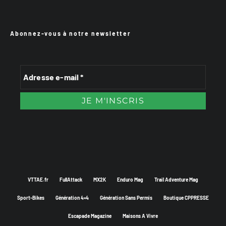
Abonnez-vous à notre newsletter
VTTAE.fr
FullAttack
MX2K
Enduro Mag
Trail Adventure Mag
Sport-Bikes
Génération 4×4
Génération Sans Permis
Boutique CPPRESSE
Escapade Magazine
Maisons A Vivre