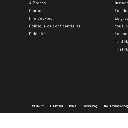
A Propos
Instag
Contact
Faceb
Info Cookies
Le gro
Politique de confidentialité
YouTu
Publicité
La bou
Trial M
Trial M
VTTAE.fr
FullAttack
MX2K
Enduro Mag
Trail Adventure Ma