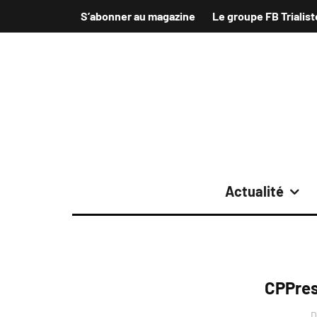
S’abonner au magazine
Le groupe FB Trialist
Actualité
CPPres
D