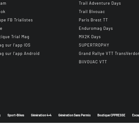
ram
Trail Adventure Days
ook
Trail Bivouac
upe FB Trialistes
Paris Brest TT
be
Enduromag Days
tique Trial Mag
MX2K Days
ag sur l’app IOS
SUPERTROPHY
ag sur l’app Android
Grand Rallye VTT TransVerdo
BiiVOUAC VTT
g
Sport-Bikes
Génération 4×4
Génération Sans Permis
Boutique CPPRESSE
Esca
Depuis 2003 - Un magazine du
Groupe CPPRESSE