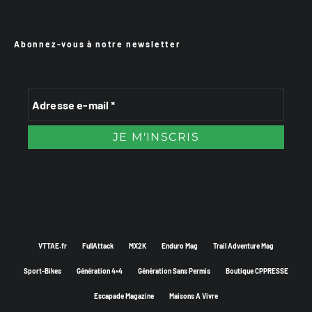
Abonnez-vous à notre newsletter
VTTAE.fr
FullAttack
MX2K
Enduro Mag
Trail Adventure Mag
Sport-Bikes
Génération 4×4
Génération Sans Permis
Boutique CPPRESSE
Escapade Magazine
Maisons A Vivre