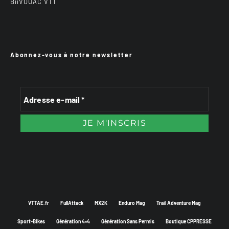
BiiVOUAC VTT
Abonnez-vous à notre newsletter
VTTAE.fr
FullAttack
MX2K
Enduro Mag
Trail Adventure Mag
Sport-Bikes
Génération 4×4
Génération Sans Permis
Boutique CPPRESSE