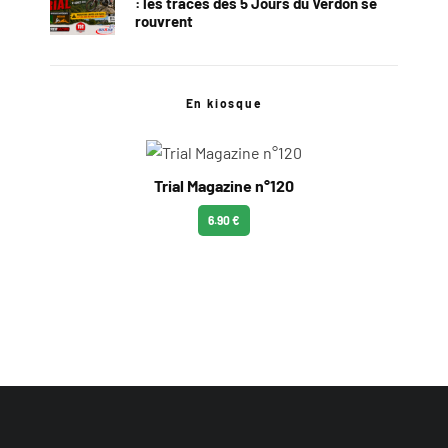
: les traces des 5 Jours du Verdon se
rouvrent
En kiosque
Trial Magazine n°120
6.90 €