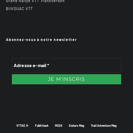
Grand Rallye VTT TransVerdon
BiiVOUAC VTT
Abonnez-vous à notre newsletter
VTTAE.fr
FullAttack
MX2K
Enduro Mag
Trail Adventure Mag