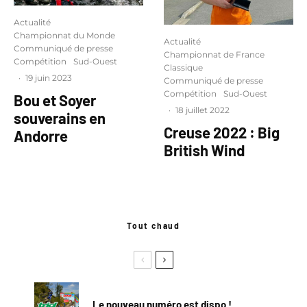
Actualité
Championnat du Monde
Actualité
Communiqué de presse
Championnat de France
Compétition
Sud-Ouest
Classique
·
19 juin 2023
Communiqué de presse
Compétition
Sud-Ouest
Bou et Soyer
·
18 juillet 2022
souverains en
Creuse 2022 : Big
Andorre
British Wind
Tout chaud
Le nouveau numéro est dispo !