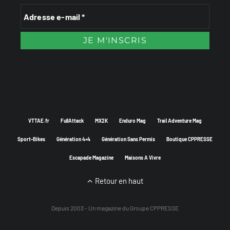
VTTAE.fr
FullAttack
MX2K
Enduro Mag
Trail Adventure Mag
Sport-Bikes
Génération 4×4
Génération Sans Permis
Boutique CPPRESSE
Escapade Magazine
Maisons A Vivre
Retour en haut
Depuis 2003 - Un magazine du
Groupe CPPRESSE