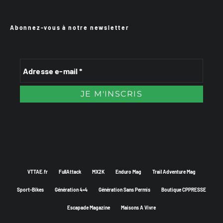
Abonnez-vous à notre newsletter
VTTAE.fr
FullAttack
MX2K
Enduro Mag
Trail Adventure Mag
Sport-Bikes
Génération 4×4
Génération Sans Permis
Boutique CPPRESSE
Escapade Magazine
Maisons A Vivre