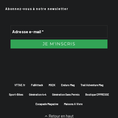
Abonnez-vous à notre newsletter
VTTAE.fr
FullAttack
MX2K
Enduro Mag
Trail Adventure Mag
Sport-Bikes
Génération 4×4
Génération Sans Permis
Boutique CPPRESSE
Escapade Magazine
Maisons A Vivre
Retour en haut