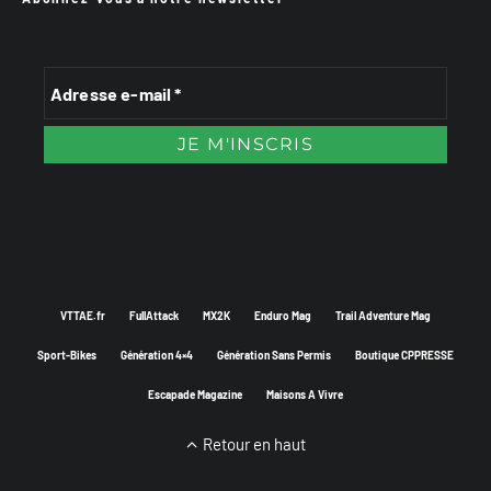
VTTAE.fr
FullAttack
MX2K
Enduro Mag
Trail Adventure Mag
Sport-Bikes
Génération 4×4
Génération Sans Permis
Boutique CPPRESSE
Escapade Magazine
Maisons A Vivre
Retour en haut