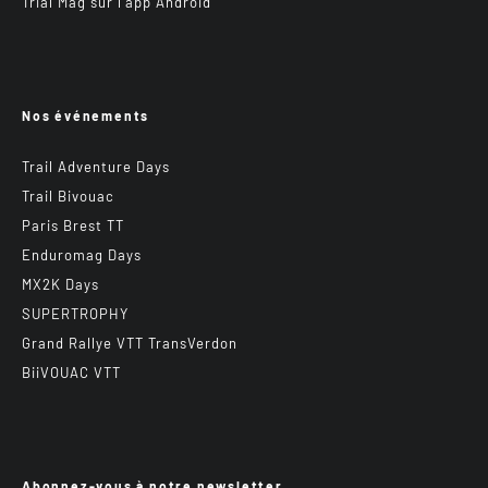
Trial Mag sur l’app Android
Nos événements
Trail Adventure Days
Trail Bivouac
Paris Brest TT
Enduromag Days
MX2K Days
SUPERTROPHY
Grand Rallye VTT TransVerdon
BiiVOUAC VTT
Abonnez-vous à notre newsletter