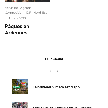
Actualité
Agenda
Compétition
IDF
Nord-Est
·
1 mars 2023
Pâques en
Ardennes
Tout chaud
Le nouveau numéro est dispo !
Alycia Soyer victime d’un vol : aidons-