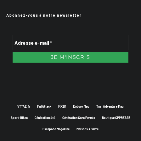
Abonnez-vous à notre newsletter
VTTAE.fr
FullAttack
MX2K
Enduro Mag
Trail Adventure Mag
Sport-Bikes
Génération 4×4
Génération Sans Permis
Boutique CPPRESSE
Escapade Magazine
Maisons A Vivre