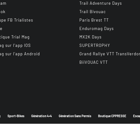
ram
Trail Adventure Days
ook
Trail Bivouac
upe FB Trialistes
Paris Brest TT
be
Enduromag Days
tique Trial Mag
MX2K Days
ag sur l’app IOS
SUPERTROPHY
ag sur l’app Android
Grand Rallye VTT TransVerdo
BiiVOUAC VTT
g
Sport-Bikes
Génération 4×4
Génération Sans Permis
Boutique CPPRESSE
Esca
Depuis 2003 - Un magazine du
Groupe CPPRESSE