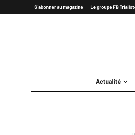
S’abonner au magazine
Le groupe FB Trialist
Actualité
D