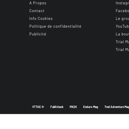
A Propos
Instag
Contact
Faceb
Info Cookies
Le gro
Politique de confidentialité
YouTu
Publicité
La bou
Trial M
Trial M
VTTAE.fr
FullAttack
MX2K
Enduro Mag
Trail Adventure Ma