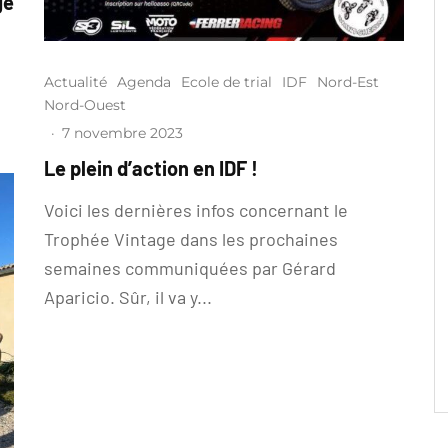
ge
Actualité
Agenda
Ecole de trial
IDF
Nord-Est
Nord-Ouest
·
7 novembre 2023
Le plein d’action en IDF !
Voici les dernières infos concernant le
Trophée Vintage dans les prochaines
semaines communiquées par Gérard
Aparicio. Sûr, il va y...