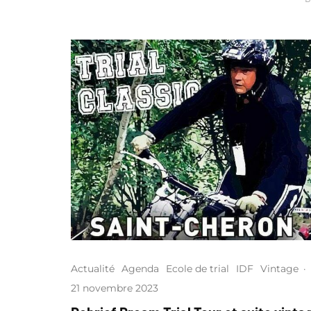
Actualité
Agenda
Ecole de trial
IDF
Vintage
·
21 novembre 2023