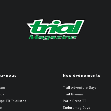
ez-nous
Nos événements
ram
Trail Adventure Days
ook
Trail Bivouac
upe FB Trialistes
Paris Brest TT
be
Enduromag Days