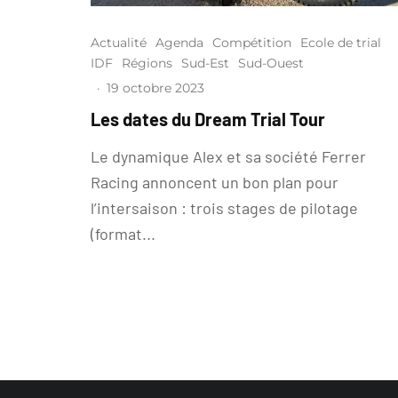
Actualité
Agenda
Compétition
Ecole de trial
IDF
Régions
Sud-Est
Sud-Ouest
·
19 octobre 2023
Les dates du Dream Trial Tour
Le dynamique Alex et sa société Ferrer
Racing annoncent un bon plan pour
l’intersaison : trois stages de pilotage
(format...