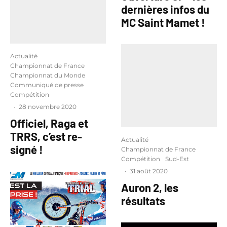
dernières infos du
MC Saint Mamet !
Actualité
Championnat de France
Championnat du Monde
Communiqué de presse
Compétition
·
28 novembre 2020
Officiel, Raga et
TRRS, c’est re-
Actualité
signé !
Championnat de France
Compétition
Sud-Est
·
31 août 2020
Auron 2, les
résultats