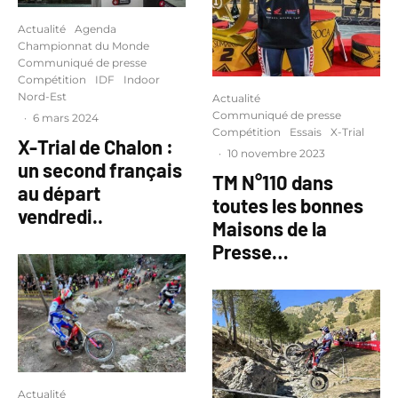
Actualité
Agenda
Championnat du Monde
Communiqué de presse
Compétition
IDF
Indoor
Nord-Est
Actualité
Communiqué de presse
·
6 mars 2024
Compétition
Essais
X-Trial
X-Trial de Chalon :
·
10 novembre 2023
un second français
TM N°110 dans
au départ
toutes les bonnes
vendredi..
Maisons de la
Presse…
Actualité