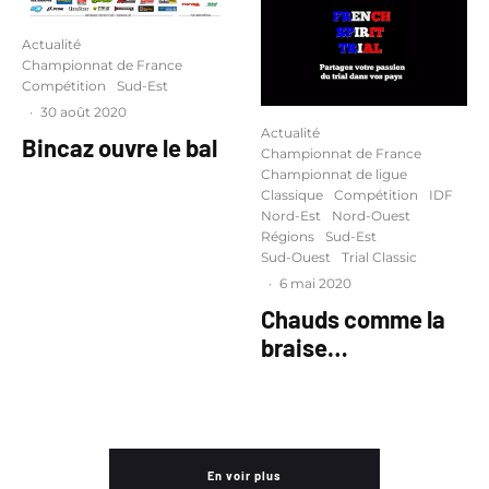
Actualité
Championnat de France
Compétition
Sud-Est
·
30 août 2020
Actualité
Bincaz ouvre le bal
Championnat de France
Championnat de ligue
Classique
Compétition
IDF
Nord-Est
Nord-Ouest
Régions
Sud-Est
Sud-Ouest
Trial Classic
·
6 mai 2020
Chauds comme la
braise…
En voir plus