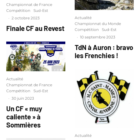
Championnat de France
Compétition
Sud-Est
Actualité
·
2 octobre 2023
Championnat du Monde
Finale CF au Revest
Compétition
Sud-Est
·
10 septembre 2023
TdN à Auron : bravo
les Frenchies !
Actualité
Championnat de France
Compétition
Sud-Est
·
30 juin 2023
Un CF « muy
caliente » à
Sommières
Actualité