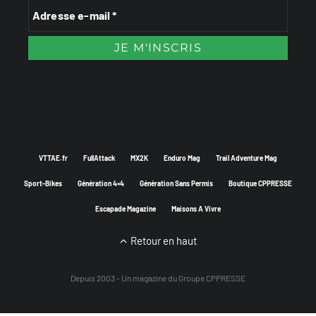
VTTAE.fr
FullAttack
MX2K
Enduro Mag
Trail Adventure Mag
Sport-Bikes
Génération 4×4
Génération Sans Permis
Boutique CPPRESSE
Escapade Magazine
Maisons A Vivre
Retour en haut
Depuis 2003 - Un magazine du
Groupe CPPRESSE