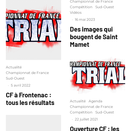
Championnat de France
Compétition
Sud-Ouest
Vidéos
·
16 mai 2023
Des images qui
bougent de Saint
Mamet
Actualité
Championnat de France
Sud-Ouest
·
5 avril 2022
CF à Frontenac :
tous les résultats
Actualité
Agenda
Championnat de France
Compétition
Sud-Ouest
·
22 juillet 2021
Ouverture CF : les