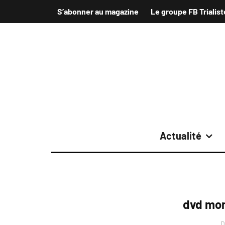
S’abonner au magazine
Le groupe FB Trialist
Actualité
dvd mond
D