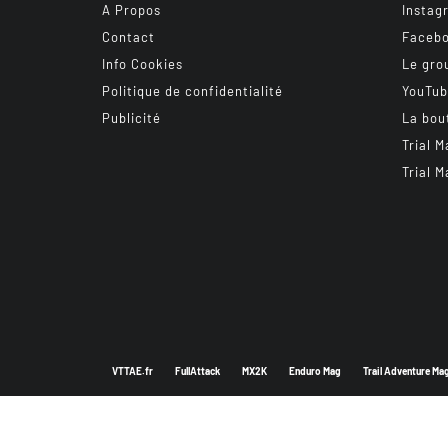
A Propos
Instag
Contact
Faceb
Info Cookies
Le gro
Politique de confidentialité
YouTu
Publicité
La bou
Trial M
Trial M
VTTAE.fr
FullAttack
MX2K
Enduro Mag
Trail Adventure Ma