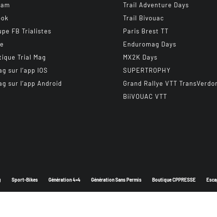
ram
Trail Adventure Days
ook
Trail Bivouac
upe FB Trialistes
Paris Brest TT
be
Enduromag Days
tique Trial Mag
MX2K Days
ag sur l’app IOS
SUPERTROPHY
ag sur l’app Android
Grand Rallye VTT TransVerdo
BiiVOUAC VTT
g
Sport-Bikes
Génération 4×4
Génération Sans Permis
Boutique CPPRESSE
Esca
Depuis 2003 - Un magazine du
Groupe CPPRESSE