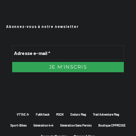
Abonnez-vous à notre newsletter
VTTAE.fr
FullAttack
MX2K
Enduro Mag
Trail Adventure Mag
Sport-Bikes
Génération 4×4
Génération Sans Permis
Boutique CPPRESSE