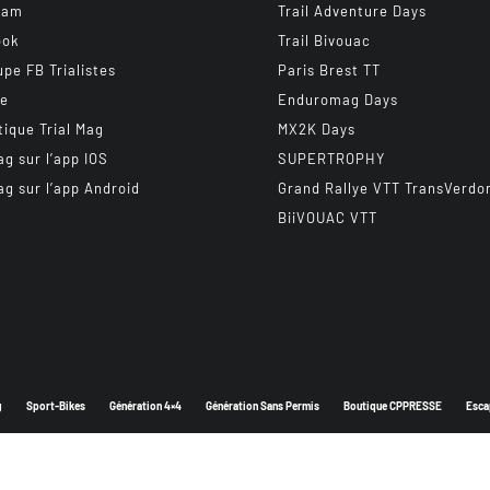
ram
Trail Adventure Days
ook
Trail Bivouac
upe FB Trialistes
Paris Brest TT
be
Enduromag Days
tique Trial Mag
MX2K Days
ag sur l’app IOS
SUPERTROPHY
ag sur l’app Android
Grand Rallye VTT TransVerdo
BiiVOUAC VTT
g
Sport-Bikes
Génération 4×4
Génération Sans Permis
Boutique CPPRESSE
Esca
Depuis 2003 - Un magazine du
Groupe CPPRESSE