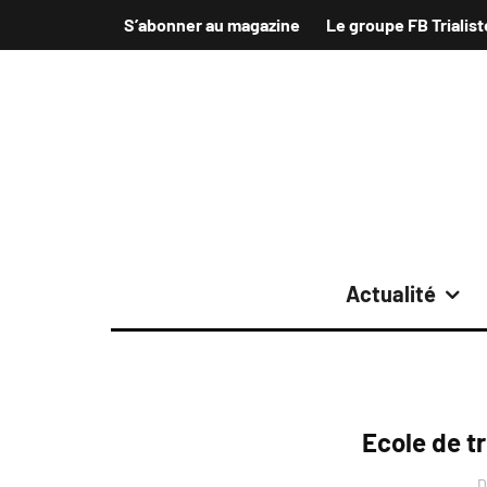
S’abonner au magazine
Le groupe FB Trialist
Actualité
Ecole de tr
D