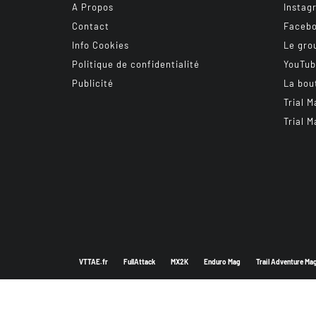
A Propos
Instag
Contact
Faceb
Info Cookies
Le gro
Politique de confidentialité
YouTu
Publicité
La bou
Trial M
Trial M
VTTAE.fr
FullAttack
MX2K
Enduro Mag
Trail Adventure Ma