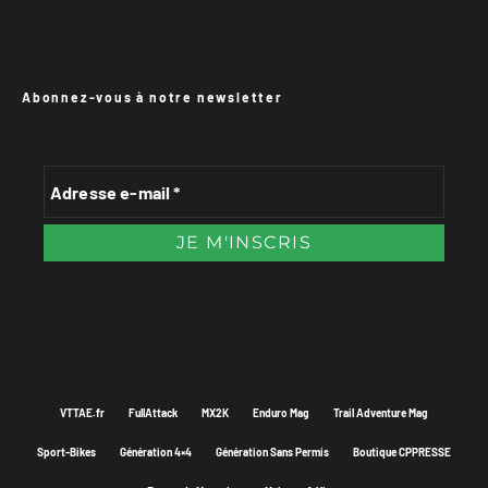
Abonnez-vous à notre newsletter
VTTAE.fr
FullAttack
MX2K
Enduro Mag
Trail Adventure Mag
Sport-Bikes
Génération 4×4
Génération Sans Permis
Boutique CPPRESSE