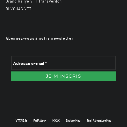
Grand Rallye VTT TransVerdon
BiiVOUAC VTT
Abonnez-vous à notre newsletter
VTTAE.fr
FullAttack
MX2K
Enduro Mag
Trail Adventure Mag