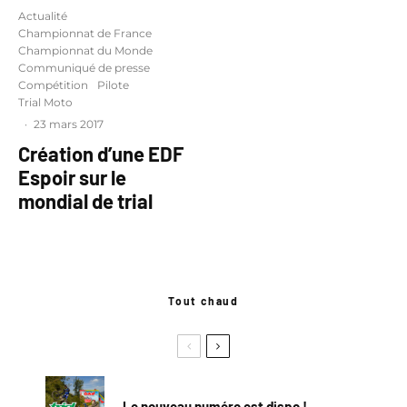
Actualité
Championnat de France
Championnat du Monde
Communiqué de presse
Compétition
Pilote
Trial Moto
·
23 mars 2017
Création d’une EDF
Espoir sur le
mondial de trial
Tout chaud
Le nouveau numéro est dispo !