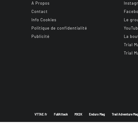
A Propos
Instag
Contact
Faceb
Info Cookies
Le gro
Politique de confidentialité
YouTu
Publicité
La bou
Trial M
Trial M
VTTAE.fr
FullAttack
MX2K
Enduro Mag
Trail Adventure Ma