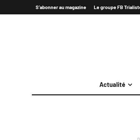
S’abonner au magazine
Le groupe FB Trialist
Actualité
D