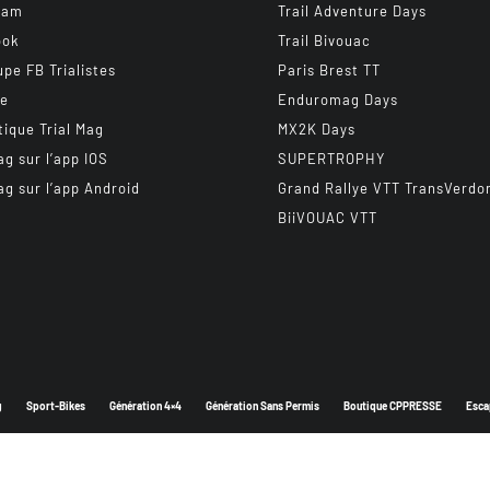
ram
Trail Adventure Days
ook
Trail Bivouac
upe FB Trialistes
Paris Brest TT
be
Enduromag Days
tique Trial Mag
MX2K Days
ag sur l’app IOS
SUPERTROPHY
ag sur l’app Android
Grand Rallye VTT TransVerdo
BiiVOUAC VTT
g
Sport-Bikes
Génération 4×4
Génération Sans Permis
Boutique CPPRESSE
Esca
Depuis 2003 - Un magazine du
Groupe CPPRESSE