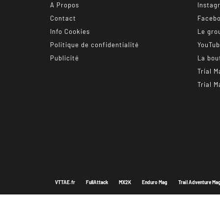
A Propos
Instag
Contact
Faceb
Info Cookies
Le gro
Politique de confidentialité
YouTu
Publicité
La bou
Trial M
Trial M
VTTAE.fr
FullAttack
MX2K
Enduro Mag
Trail Adventure Ma