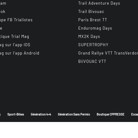
ram
Trail Adventure Days
ook
Trail Bivouac
upe FB Trialistes
Paris Brest TT
be
Enduromag Days
tique Trial Mag
MX2K Days
ag sur l’app IOS
SUPERTROPHY
ag sur l’app Android
Grand Rallye VTT TransVerdo
BiiVOUAC VTT
g
Sport-Bikes
Génération 4×4
Génération Sans Permis
Boutique CPPRESSE
Esca
Depuis 2003 - Un magazine du
Groupe CPPRESSE