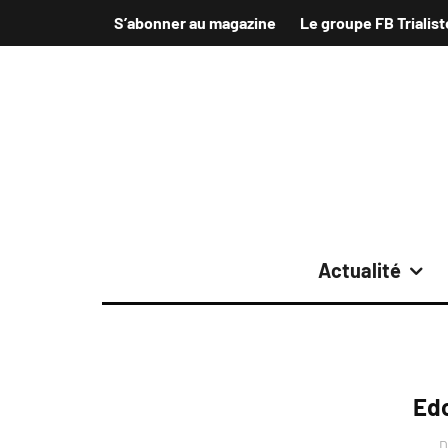
S’abonner au magazine
Le groupe FB Trialist
Actualité
Edo
D