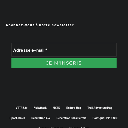
Abonnez-vous à notre newsletter
VTTAE.fr
FullAttack
MX2K
Enduro Mag
Trail Adventure Mag
Sport-Bikes
Génération 4×4
Génération Sans Permis
Boutique CPPRESSE