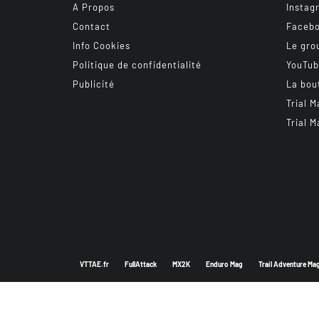
A Propos
Instag
Contact
Faceb
Info Cookies
Le gro
Politique de confidentialité
YouTu
Publicité
La bou
Trial M
Trial M
VTTAE.fr
FullAttack
MX2K
Enduro Mag
Trail Adventure Ma