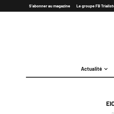
S’abonner au magazine
Le groupe FB Trialist
Actualité
EI
D