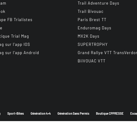
ram
Trail Adventure Days
ook
Trail Bivouac
upe FB Trialistes
Paris Brest TT
be
Enduromag Days
tique Trial Mag
MX2K Days
ag sur l’app IOS
SUPERTROPHY
ag sur l’app Android
Grand Rallye VTT TransVerdo
BiiVOUAC VTT
g
Sport-Bikes
Génération 4×4
Génération Sans Permis
Boutique CPPRESSE
Esca
Depuis 2003 - Un magazine du
Groupe CPPRESSE