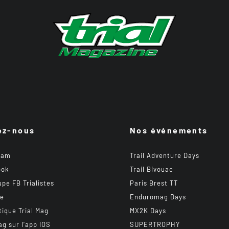
ez-nous
Nos événements
ram
Trail Adventure Days
ook
Trail Bivouac
upe FB Trialistes
Paris Brest TT
be
Enduromag Days
tique Trial Mag
MX2K Days
ag sur l’app IOS
SUPERTROPHY