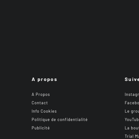
A propos
Suiv
A Propos
Instag
Contact
Faceb
Info Cookies
Le gro
Politique de confidentialité
YouTu
Publicité
La bou
Trial M