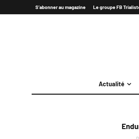
S’abonner au magazine
Le groupe FB Trialist
Actualité
Endu
D