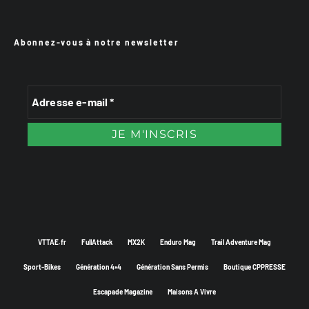
Abonnez-vous à notre newsletter
VTTAE.fr
FullAttack
MX2K
Enduro Mag
Trail Adventure Mag
Sport-Bikes
Génération 4×4
Génération Sans Permis
Boutique CPPRESSE
Escapade Magazine
Maisons A Vivre