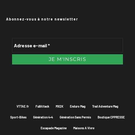
Abonnez-vous à notre newsletter
VTTAE.fr
FullAttack
MX2K
Enduro Mag
Trail Adventure Mag
Sport-Bikes
Génération 4×4
Génération Sans Permis
Boutique CPPRESSE
Escapade Magazine
Maisons A Vivre