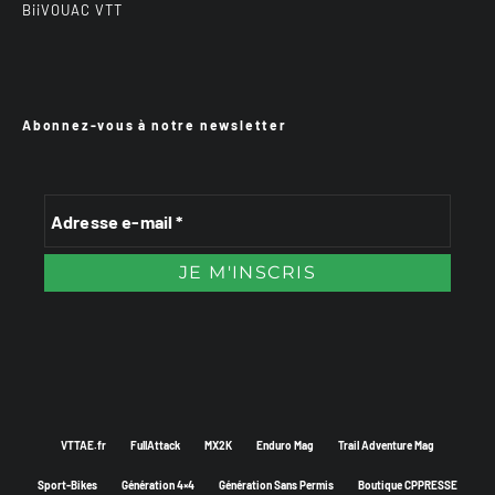
BiiVOUAC VTT
Abonnez-vous à notre newsletter
VTTAE.fr
FullAttack
MX2K
Enduro Mag
Trail Adventure Mag
Sport-Bikes
Génération 4×4
Génération Sans Permis
Boutique CPPRESSE