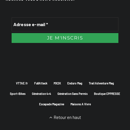
VTTAE.fr
FullAttack
MX2K
Enduro Mag
Trail Adventure Mag
Sport-Bikes
Génération 4×4
Génération Sans Permis
Boutique CPPRESSE
Escapade Magazine
Maisons A Vivre
Retour en haut