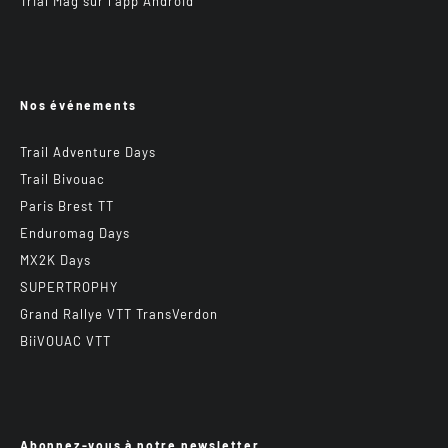
Trial Mag sur l’app Android
Nos événements
Trail Adventure Days
Trail Bivouac
Paris Brest TT
Enduromag Days
MX2K Days
SUPERTROPHY
Grand Rallye VTT TransVerdon
BiiVOUAC VTT
Abonnez-vous à notre newsletter