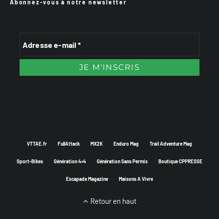
Abonnez-vous à notre newsletter
VTTAE.fr
FullAttack
MX2K
Enduro Mag
Trail Adventure Mag
Sport-Bikes
Génération 4×4
Génération Sans Permis
Boutique CPPRESSE
Escapade Magazine
Maisons A Vivre
Retour en haut