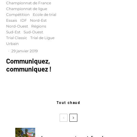
Championnat de France
Championnat de ligue
Compétition
Ecole de trial
Essais
IDF
Nord-Est
Nord-Ouest
Régions
Sud-Est
Sud-Ouest
Trial Classic
Trial de Ligue
Urbain
·
29 janvier 2019
Communiquez,
communiquez !
Tout chaud