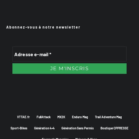
Abonnez-vous à notre newsletter
VTTAE.fr
FullAttack
MX2K
Enduro Mag
Trail Adventure Mag
Sport-Bikes
Génération 4×4
Génération Sans Permis
Boutique CPPRESSE