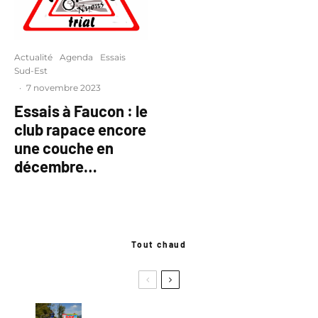
Actualité
Agenda
Essais
Sud-Est
·
7 novembre 2023
Essais à Faucon : le
club rapace encore
une couche en
décembre…
Tout chaud