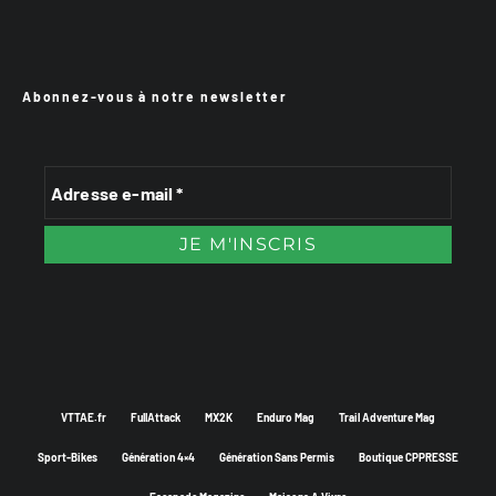
Abonnez-vous à notre newsletter
VTTAE.fr
FullAttack
MX2K
Enduro Mag
Trail Adventure Mag
Sport-Bikes
Génération 4×4
Génération Sans Permis
Boutique CPPRESSE