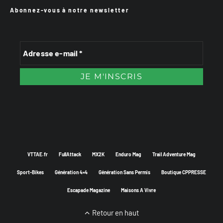
Abonnez-vous à notre newsletter
VTTAE.fr
FullAttack
MX2K
Enduro Mag
Trail Adventure Mag
Sport-Bikes
Génération 4×4
Génération Sans Permis
Boutique CPPRESSE
Escapade Magazine
Maisons A Vivre
Retour en haut