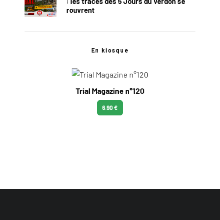
: les traces des 5 Jours du Verdon se
rouvrent
En kiosque
Trial Magazine n°120
6.90 €