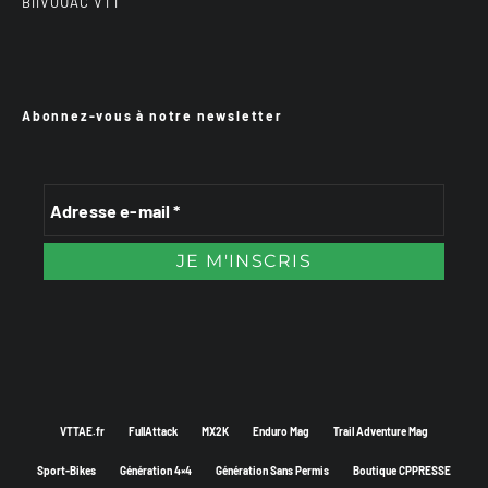
BiiVOUAC VTT
Abonnez-vous à notre newsletter
VTTAE.fr
FullAttack
MX2K
Enduro Mag
Trail Adventure Mag
Sport-Bikes
Génération 4×4
Génération Sans Permis
Boutique CPPRESSE