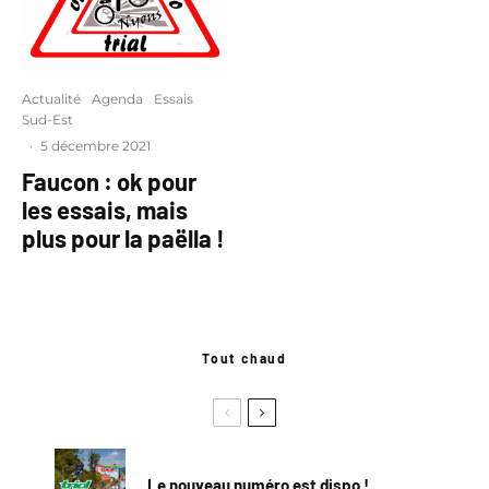
Actualité
Agenda
Essais
Sud-Est
·
5 décembre 2021
Faucon : ok pour
les essais, mais
plus pour la paëlla !
Tout chaud
Le nouveau numéro est dispo !