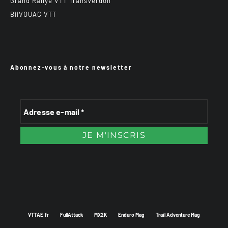
Grand Rallye VTT TransVerdon
BiiVOUAC VTT
Abonnez-vous à notre newsletter
VTTAE.fr
FullAttack
MX2K
Enduro Mag
Trail Adventure Mag