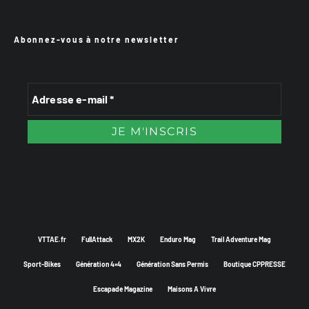
Abonnez-vous à notre newsletter
VTTAE.fr
FullAttack
MX2K
Enduro Mag
Trail Adventure Mag
Sport-Bikes
Génération 4×4
Génération Sans Permis
Boutique CPPRESSE
Escapade Magazine
Maisons A Vivre