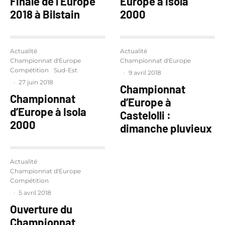
Finale de l’Europe
Europe à Isola
2018 à Bilstain
2000
Actualité
Actualité
Championnat d'Europe
Championnat d'Europe
Compétition
Sud-Est
·
9 avril 2018
·
27 juin 2018
Championnat
Championnat
d’Europe à
d’Europe à Isola
Castelolli :
2000
dimanche pluvieux
Actualité
Championnat d'Europe
Compétition
·
5 avril 2018
Ouverture du
Championnat