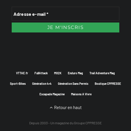
VTTAE.fr
FullAttack
MX2K
Enduro Mag
Trail Adventure Mag
Sport-Bikes
Génération 4×4
Génération Sans Permis
Boutique CPPRESSE
Escapade Magazine
Maisons A Vivre
Retour en haut
Depuis 2003 - Un magazine du
Groupe CPPRESSE