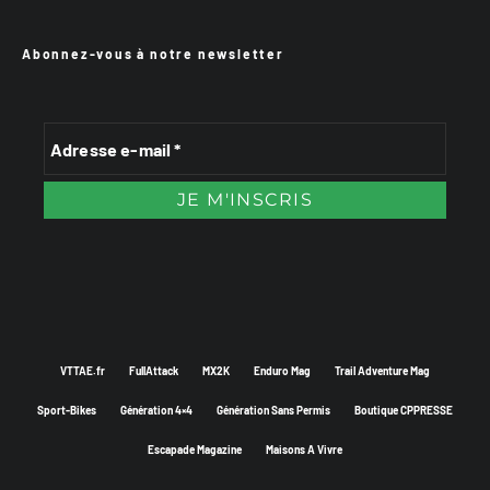
Abonnez-vous à notre newsletter
VTTAE.fr
FullAttack
MX2K
Enduro Mag
Trail Adventure Mag
Sport-Bikes
Génération 4×4
Génération Sans Permis
Boutique CPPRESSE
Escapade Magazine
Maisons A Vivre