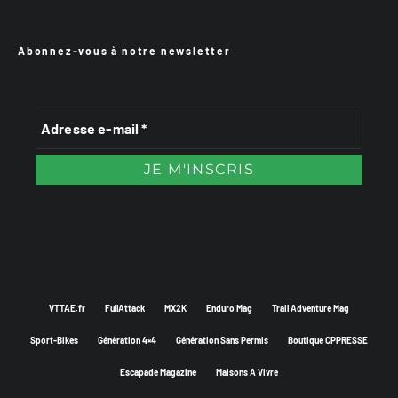
Abonnez-vous à notre newsletter
VTTAE.fr
FullAttack
MX2K
Enduro Mag
Trail Adventure Mag
Sport-Bikes
Génération 4×4
Génération Sans Permis
Boutique CPPRESSE
Escapade Magazine
Maisons A Vivre