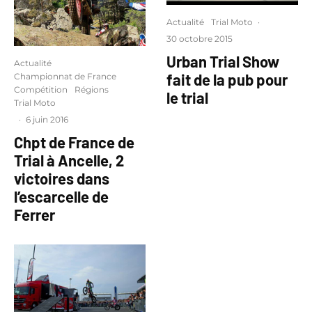
Actualité
Trial Moto
·
30 octobre 2015
Urban Trial Show
Actualité
fait de la pub pour
Championnat de France
Compétition
Régions
le trial
Trial Moto
·
6 juin 2016
Chpt de France de
Trial à Ancelle, 2
victoires dans
l’escarcelle de
Ferrer