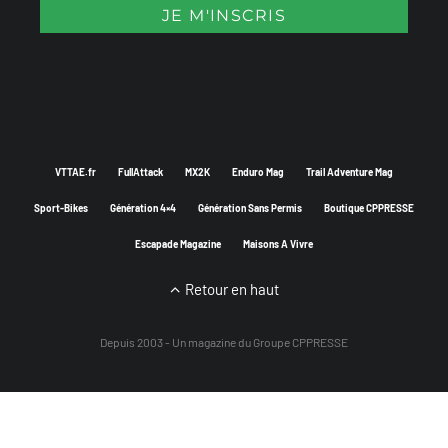
VTTAE.fr
FullAttack
MX2K
Enduro Mag
Trail Adventure Mag
Sport-Bikes
Génération 4×4
Génération Sans Permis
Boutique CPPRESSE
Escapade Magazine
Maisons A Vivre
Retour en haut
Depuis 2003 - Un magazine du
Groupe CPPRESSE