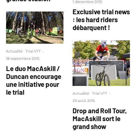
1 décembre 2015
Exclusive trial news
: les hard riders
débarquent !
Actualité
Trial VTT
·
18 septembre 2015
Le duo MacAskill /
Duncan encourage
une initiative pour
le trial
Actualité
Trial VTT
·
29 août 2015
Drop and Roll Tour,
MacAskill sort le
grand show