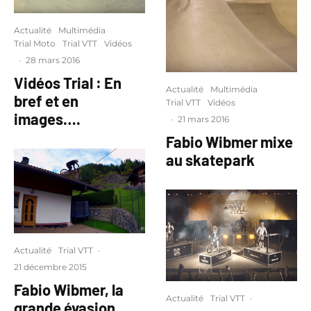
Actualité
Multimédia
Trial Moto
Trial VTT
Vidéos
·
28 mars 2016
Vidéos Trial : En
Actualité
Multimédia
bref et en
Trial VTT
Vidéos
images….
·
21 mars 2016
Fabio Wibmer mixe
au skatepark
Actualité
Trial VTT
·
21 décembre 2015
Fabio Wibmer, la
Actualité
Trial VTT
·
grande évasion