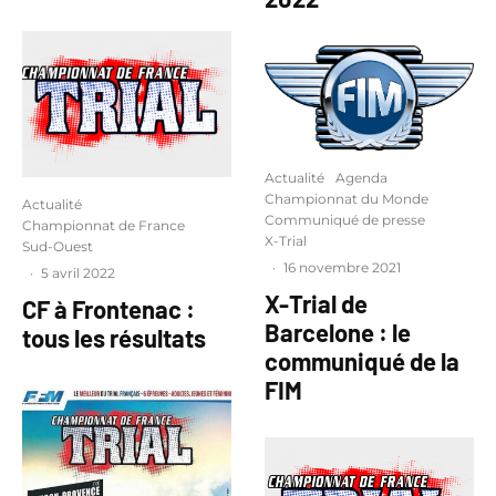
Actualité
Agenda
Championnat du Monde
Actualité
Communiqué de presse
Championnat de France
X-Trial
Sud-Ouest
·
16 novembre 2021
·
5 avril 2022
X-Trial de
CF à Frontenac :
Barcelone : le
tous les résultats
communiqué de la
FIM