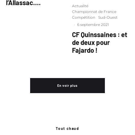
l’Allassac….
Actualité
Championnat de France
Compétition
Sud-Ouest
·
6 septembre 2021
CF Quinssaines : et
de deux pour
Fajardo !
En voir plus
Tout chaud