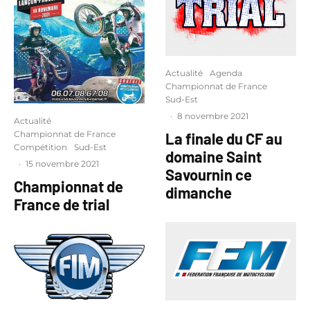
Actualité
Agenda
Championnat de France
Sud-Est
·
8 novembre 2021
Actualité
Championnat de France
La finale du CF au
Compétition
Sud-Est
domaine Saint
·
15 novembre 2021
Savournin ce
Championnat de
dimanche
France de trial