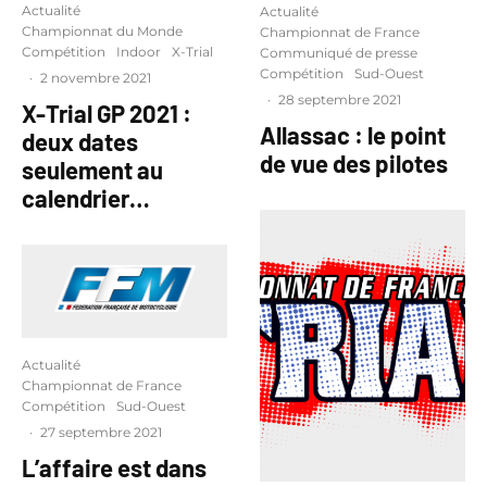
Actualité
Actualité
Championnat du Monde
Championnat de France
Compétition
Indoor
X-Trial
Communiqué de presse
Compétition
Sud-Ouest
·
2 novembre 2021
·
28 septembre 2021
X-Trial GP 2021 :
Allassac : le point
deux dates
de vue des pilotes
seulement au
calendrier…
Actualité
Championnat de France
Compétition
Sud-Ouest
·
27 septembre 2021
L’affaire est dans