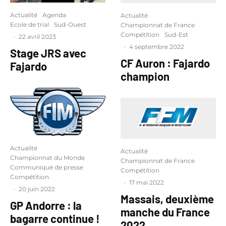
Actualité
Agenda
Actualité
Ecole de trial
Sud-Ouest
Championnat de France
Compétition
Sud-Est
·
22 avril 2023
·
4 septembre 2022
Stage JRS avec
CF Auron : Fajardo
Fajardo
champion
Actualité
Actualité
Championnat du Monde
Championnat de France
Communiqué de presse
Compétition
Compétition
·
17 mai 2022
·
20 juin 2022
Massais, deuxième
GP Andorre : la
manche du France
bagarre continue !
2022