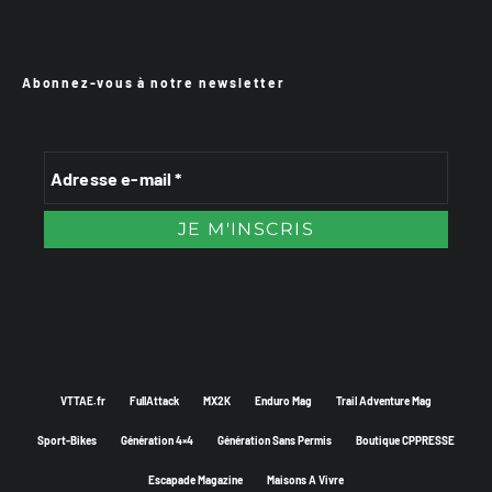
Abonnez-vous à notre newsletter
VTTAE.fr
FullAttack
MX2K
Enduro Mag
Trail Adventure Mag
Sport-Bikes
Génération 4×4
Génération Sans Permis
Boutique CPPRESSE
Escapade Magazine
Maisons A Vivre