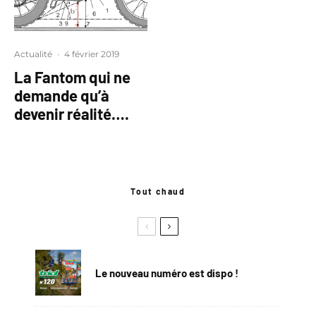
Actualité
·
4 février 2019
La Fantom qui ne
demande qu’à
devenir réalité….
Tout chaud
Le nouveau numéro est dispo !