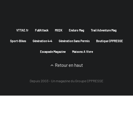
VTTAE.fr
FullAttack
MX2K
Enduro Mag
Trail Adventure Mag
Sport-Bikes
Génération 4×4
Génération Sans Permis
Boutique CPPRESSE
Escapade Magazine
Maisons A Vivre
Retour en haut
Depuis 2003 - Un magazine du
Groupe CPPRESSE