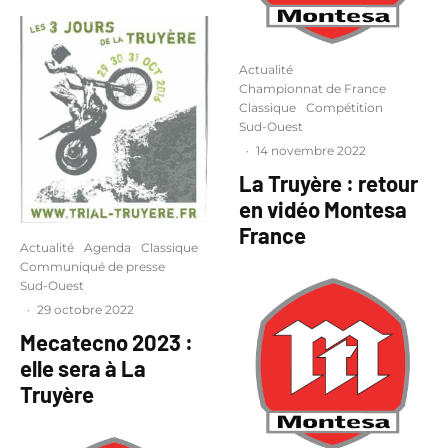
Actualité
Championnat de France
Classique
Compétition
Sud-Ouest
·
14 novembre 2022
La Truyère : retour
en vidéo Montesa
France
Actualité
Agenda
Classique
Communiqué de presse
Sud-Ouest
·
29 octobre 2022
Mecatecno 2023 :
elle sera à La
Truyère