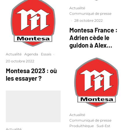
Actualité
Communiqué de presse
·
28 octobre 2022
Montesa France :
Adrien cède le
guidon à Alex…
Actualité
Agenda
Essais
·
20 octobre 2022
Montesa 2023 : où
les essayer ?
Actualité
Communiqué de presse
Produithèque
Sud-Est
Actualité