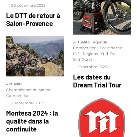
·
20 décembre 2023
Le DTT de retour à
Salon-Provence
Actualité
Agenda
Compétition
Ecole de trial
IDF
Régions
Sud-Est
Sud-Ouest
·
19 octobre 2023
Les dates du
Dream Trial Tour
Actualité
Championnat du Monde
Compétition
·
2 septembre 2023
Montesa 2024 : la
qualité dans la
continuité