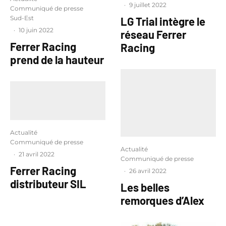
·
9 juillet 2022
Communiqué de presse
Sud-Est
LG Trial intègre le
·
10 juin 2022
réseau Ferrer
Ferrer Racing
Racing
prend de la hauteur
Actualité
Communiqué de presse
Actualité
·
21 avril 2022
Communiqué de presse
Ferrer Racing
·
26 avril 2022
distributeur SIL
Les belles
remorques d’Alex